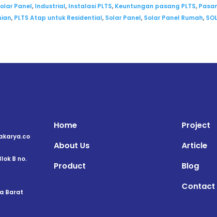
olar Panel
,
Industrial
,
Instalasi PLTS
,
Keuntungan pasang PLTS
,
Pasa
nian
,
PLTS Atap untuk Residential
,
Solar Panel
,
Solar Panel Rumah
,
SO
Home
Project
karya.co
About Us
Article
lok B no.
Product
Blog
Contact
a Barat