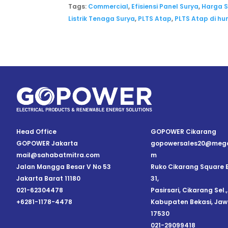
Tags:
Commercial
,
Efisiensi Panel Surya
,
Harga S
Listrik Tenaga Surya
,
PLTS Atap
,
PLTS Atap di hu
Head Office
GOPOWER Cikarang
GOPOWER Jakarta
gopowersales20@mega
mail@sahabatmitra.com
m
Jalan Mangga Besar V No 53
Ruko Cikarang Square B
Jakarta Barat 11180
31,
021-62304478
Pasirsari, Cikarang Sel.,
+6281-1178-4478
Kabupaten Bekasi, Jaw
17530
021-29099418