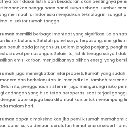
tnya tarif dasar listrik dan kesadaran akan pentingnya pele
ertimbangkan penggunaan panel surya sebagai sumber ener
yang melimpah di Indonesia menjadikan teknologi ini sangat p
mal di sektor rumah tangga.
k rumah
memiliki berbagai manfaat yang signifikan. Salah sat
listrik bulanan. Setelah panel surya terpasang, energi listr
an penuh pada jaringan PLN. Dalam jangka panjang, penghem
stasi awal pemasangan. Selain itu, listrik tenaga surya ti
silkan emisi karbon, menjadikannya pilihan energi yang bers
k rumah
juga meningkatkan nilai properti. Rumah yang sudah
modern dan berkelanjutan. Ini menjadi nilai tambah tersendir
 Selain itu, penggunaan sistem ini juga mengurangi risiko pe
gi cadangan yang bisa tetap beroperasi saat terjadi ganggu
dengan baterai juga bisa ditambahkan untuk menampung list
pada malam hari.
k rumah
dapat dimaksimalkan jika pemilik rumah memahami 
kan panel surya dengan peralatan hemat energi seperti lampu