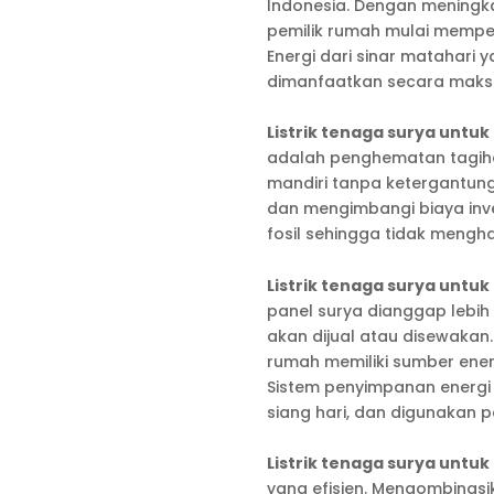
Indonesia. Dengan meningka
pemilik rumah mulai memp
Energi dari sinar matahari 
dimanfaatkan secara maksi
Listrik tenaga surya untu
adalah penghematan tagihan 
mandiri tanpa ketergantung
dan mengimbangi biaya inve
fosil sehingga tidak mengha
Listrik tenaga surya untu
panel surya dianggap lebih 
akan dijual atau disewakan.
rumah memiliki sumber ener
Sistem penyimpanan energi 
siang hari, dan digunakan 
Listrik tenaga surya untu
yang efisien. Mengombinasi