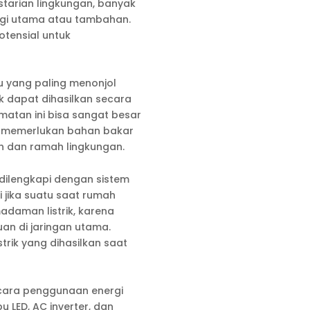
starian lingkungan, banyak
gi utama atau tambahan.
otensial untuk
u yang paling menonjol
ik dapat dihasilkan secara
atan ini bisa sangat besar
dak memerlukan bahan bakar
ih dan ramah lingkungan.
 dilengkapi dengan sistem
i jika suatu saat rumah
madaman listrik, karena
an di jaringan utama.
rik yang dihasilkan saat
cara penggunaan energi
 LED, AC inverter, dan