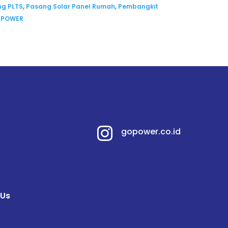
ng PLTS
,
Pasang Solar Panel Rumah
,
Pembangkit
LPOWER

gopower.co.id
 Us