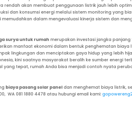
a rendah akan membuat penggunaan listrik jauh lebih optimal.
si dan konsumsi energi melalui sistem monitoring yang bia
ini memudahkan dalam mengevaluasi kinerja sistem dan meng
naga surya untuk rumah
merupakan investasi jangka panjang
rikan manfaat ekonomi dalam bentuk penghematan biaya listr
k lingkungan dan menciptakan gaya hidup yang lebih hijau
onesia, kini saatnya masyarakat beralih ke sumber energi te
al yang tepat, rumah Anda bisa menjadi contoh nyata perub
ang
biaya pasang solar panel
dan menghemat biaya listrik, 
00, WA 081 1880 4478 atau hubungi email kami:
gopowereng2