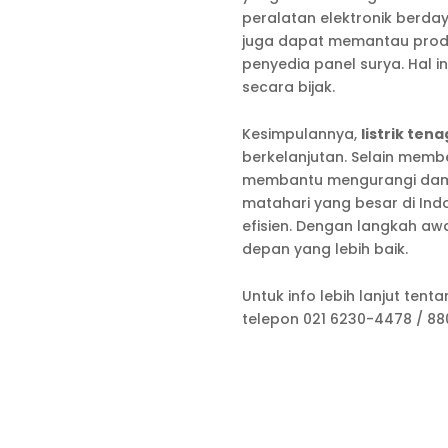
peralatan elektronik berday
juga dapat memantau produk
penyedia panel surya. Hal 
secara bijak.
Kesimpulannya,
listrik te
berkelanjutan. Selain membe
membantu mengurangi dampa
matahari yang besar di Ind
efisien. Dengan langkah aw
depan yang lebih baik.
Untuk info lebih lanjut tent
telepon 021 6230-4478 / 88