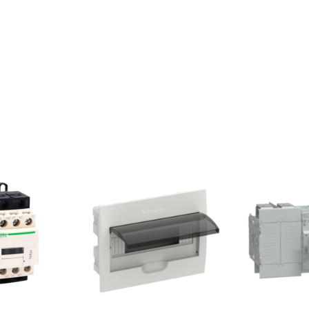
SCHNEIDER – PERANCIS
KAS, DAPAT DIANDALKAN DAN TANGGUH UNTUK