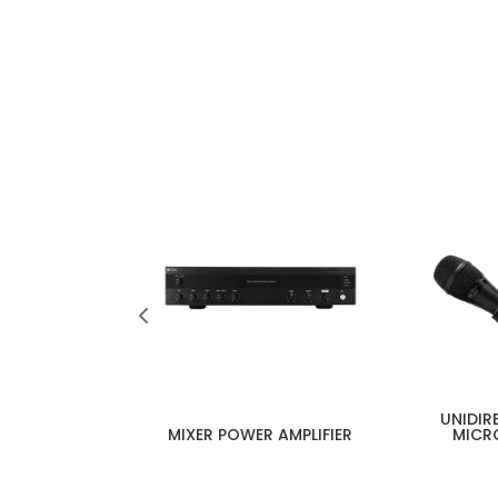
UNIDIR
 SPEAKER
MIXER POWER AMPLIFIER
MICR