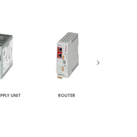
 UNGGUL!
PPLY UNIT
ROUTER
SAFETY 