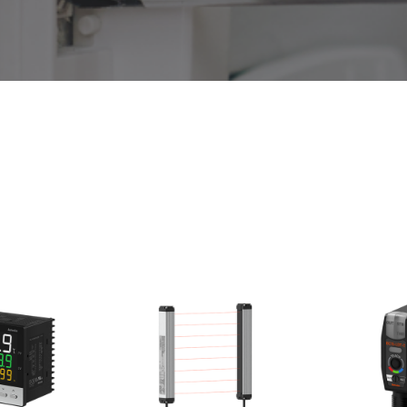
AUTONICS – KOREA
FAVORITE PABRIK-PABRIK DI INDONESIA