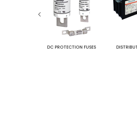
ELAY FUSES
DC PROTECTION FUSES
DISTRIBU
100 TA