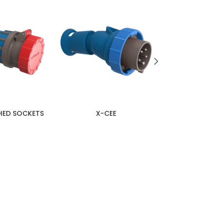
ED SOCKETS
X-CEE
ATEX PE
N