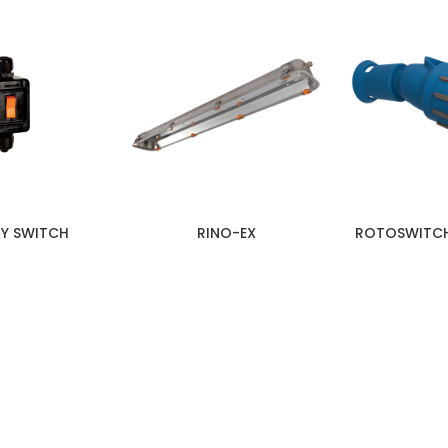
Y SWITCH
RINO-EX
ROTOSWITCH
PHOENIX CONTACT – JERMA