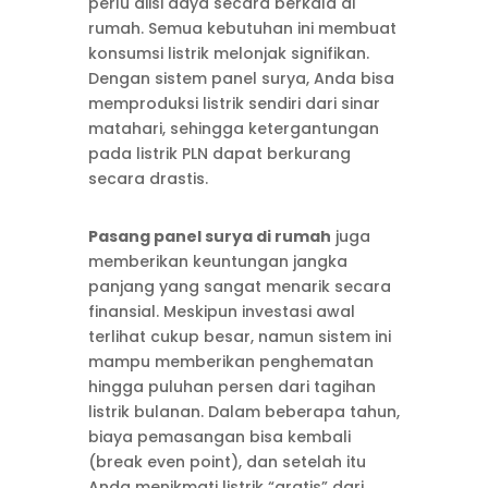
perlu diisi daya secara berkala di
rumah. Semua kebutuhan ini membuat
konsumsi listrik melonjak signifikan.
Dengan sistem panel surya, Anda bisa
memproduksi listrik sendiri dari sinar
matahari, sehingga ketergantungan
pada listrik PLN dapat berkurang
secara drastis.
Pasang panel surya di rumah
juga
memberikan keuntungan jangka
panjang yang sangat menarik secara
finansial. Meskipun investasi awal
terlihat cukup besar, namun sistem ini
mampu memberikan penghematan
hingga puluhan persen dari tagihan
listrik bulanan. Dalam beberapa tahun,
biaya pemasangan bisa kembali
(break even point), dan setelah itu
Anda menikmati listrik “gratis” dari