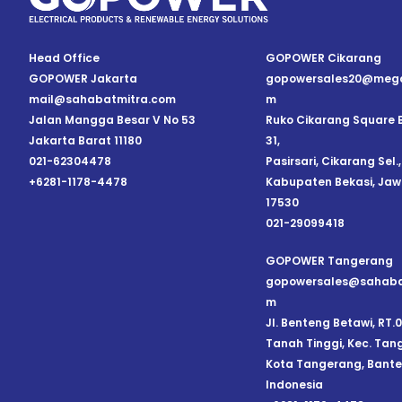
Head Office
GOPOWER Cikarang
GOPOWER Jakarta
gopowersales20@mega
mail@sahabatmitra.com
m
Jalan Mangga Besar V No 53
Ruko Cikarang Square B
Jakarta Barat 11180
31,
021-62304478
Pasirsari, Cikarang Sel.,
+6281-1178-4478
Kabupaten Bekasi, Jaw
17530
021-29099418
GOPOWER Tangerang
gopowersales@sahaba
m
Jl. Benteng Betawi, RT.
Tanah Tinggi, Kec. Tan
Kota Tangerang, Banten
Indonesia