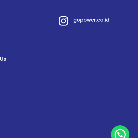

gopower.co.id
 Us