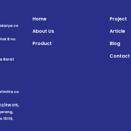
Home
Project
karya.co
About Us
Article
lok B no.
Product
Blog
Contact
a Barat
tmitra.co
012/RW.015,
gerang,
 15119,