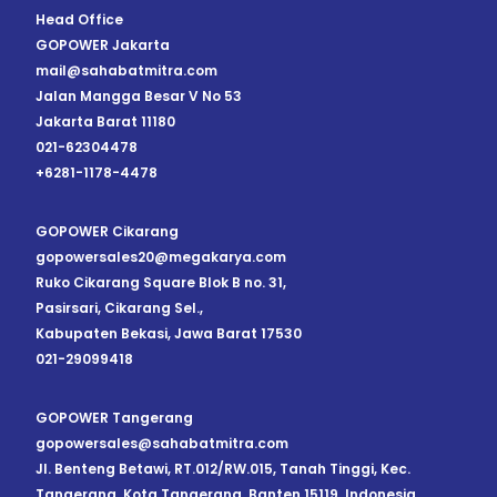
Head Office
GOPOWER Jakarta
mail@sahabatmitra.com
Jalan Mangga Besar V No 53
Jakarta Barat 11180
021-62304478
+6281-1178-4478
GOPOWER Cikarang
gopowersales20@megakarya.com
Ruko Cikarang Square Blok B no. 31,
Pasirsari, Cikarang Sel.,
Kabupaten Bekasi, Jawa Barat 17530
021-29099418
GOPOWER Tangerang
gopowersales@sahabatmitra.com
Jl. Benteng Betawi, RT.012/RW.015, Tanah Tinggi, Kec.
Tangerang, Kota Tangerang, Banten 15119, Indonesia