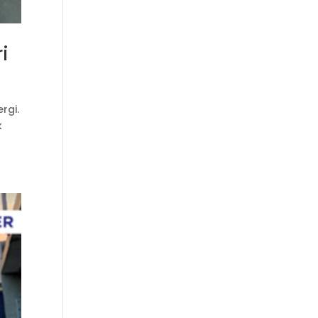
i
rgi.
k